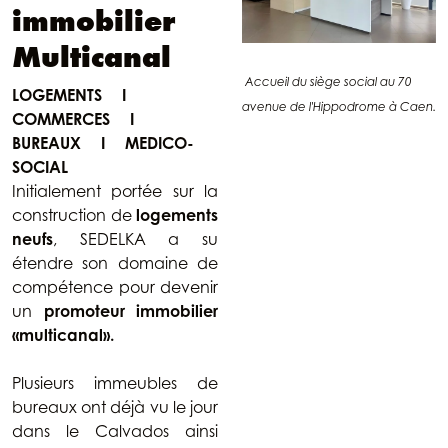
immobilier
Multicanal
Accueil du siège social au 70
LOGEMENTS I
avenue de l'Hippodrome à Caen.
COMMERCES I
BUREAUX I MEDICO-
SOCIAL
Initialement portée sur la
construction de
logements
neufs
, SEDELKA a su
étendre son domaine de
compétence pour devenir
un
promoteur immobilier
«multicanal».
Plusieurs immeubles de
bureaux ont déjà vu le jour
dans le Calvados ainsi