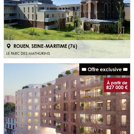
ROUEN, SEINE-MARITIME (76)
LE PARC DES MATHURINS
🎟️ Offre exclusive 🎟️
À partir de
827 000 €