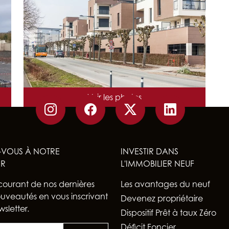
NB DE LOGEMENTS : 116
ARCHITECTE : IN-FINE ARCHITECTES
Voir les photos
LIVRAISON : 2018
-VOUS À NOTRE
INVESTIR DANS
ER
L'IMMOBILIER NEUF
courant de nos dernières
Les avantages du neuf
nouveautés en vous inscrivant
Devenez propriétaire
sletter.
Dispositif Prêt à taux Zéro
Déficit Foncier