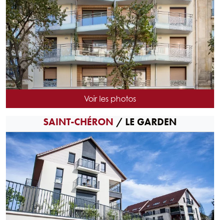
NB DE LOGEMENTS : 11
ARCHITECTE : ATELIER PLEIN CINTRE
Voir les photos
LIVRAISON : 2020
SAINT-CHÉRON
/ LE GARDEN