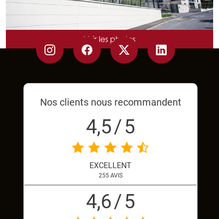
NB DE LOGEMENTS : 79
ARCHITECTE : SYLVAIN MERSIER
Voir les photos
LIVRAISON : 2013
Nos clients nous recommandent
4,5
/
5
EXCELLENT
255
AVIS
4,6
/
5