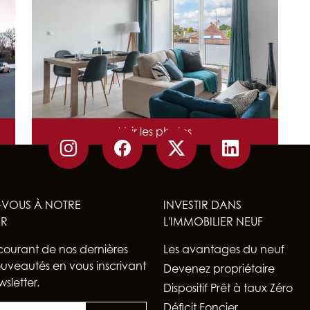
NB DE LOGEMENTS : 40
IÉS
ARCHITECTE : CBA CHRISTOPHE BIDAUD & ASSOCIÉS
Voir les photos
LIVRAISON : 2022
-VOUS À NOTRE
INVESTIR DANS
ER
L'IMMOBILIER NEUF
courant de nos dernières
Les avantages du neuf
nouveautés en vous inscrivant
Devenez propriétaire
sletter.
Dispositif Prêt à taux Zéro
Déficit Foncier