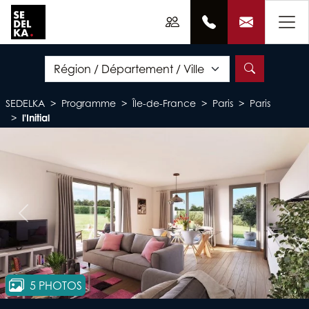
SEDELKA
Programme
Île-de-France
Paris
Paris
l'Initial
Précédent
Suiv
5 PHOTOS