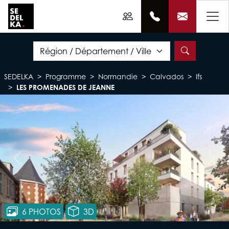
SEDELKA
Programme
Normandie
Calvados
Ifs
LES PROMENADES DE JEANNE
Précédent
Suiv
6 PHOTOS
3D