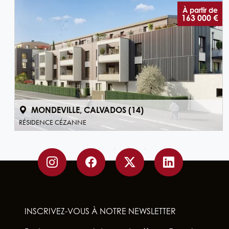
e
À partir de
€
163 000 €
MONDEVILLE, CALVADOS (14)
RÉSIDENCE CÉZANNE
INSCRIVEZ-VOUS À NOTRE NEWSLETTER