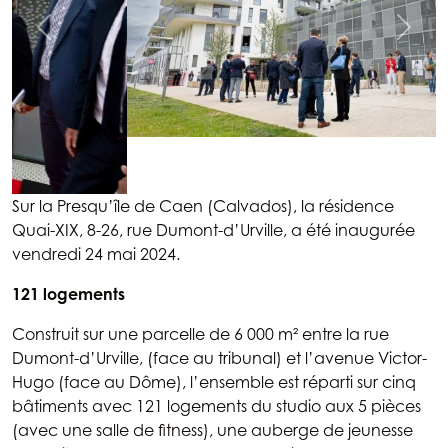
Sur la Presqu’île de Caen (Calvados), la résidence
Quai-XIX, 8-26, rue Dumont-d’Urville, a été inaugurée
vendredi 24 mai 2024.
121 logements
Construit sur une parcelle de 6 000 m² entre la rue
Dumont-d’Urville, (face au tribunal) et l’avenue Victor-
Hugo (face au Dôme), l’ensemble est réparti sur cinq
bâtiments avec 121 logements du studio aux 5 pièces
(avec une salle de fitness), une auberge de jeunesse
de 60 lits (The People Caen), un parking de 287 places
et 2 670 m² de commerces et bureaux situés aux rez-
de-chaussée et au 1er étage des bâtiments.