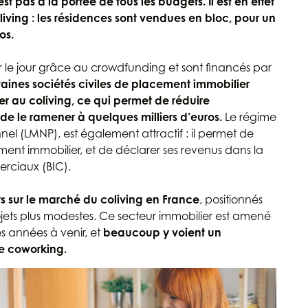
n’est pas à la portée de tous les budgets. Il est en effet
iving : les résidences sont vendues en bloc, pour un
os.
r le jour grâce au crowdfunding et sont financés par
taines sociétés civiles de placement immobilier
r au coliving, ce qui permet de réduire
e le ramener à quelques milliers d’euros.
Le régime
nel (LMNP), est également attractif : il permet de
ment immobilier, et de déclarer ses revenus dans la
erciaux (BIC).
 sur le marché du coliving en France
, positionnés
rojets plus modestes. Ce secteur immobilier est amené
 années à venir, et
beaucoup y voient un
e coworking.