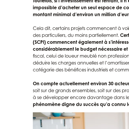
Toutefois, si l’investissement est tentant, il 
impossible d’acheter un seul espace de col
montant minimal d’environ un million d’eur
Cela dit, certains projets commencent à voi
des particuliers, du moins partiellement.
Cer
(SCPI) commencent également à s’intéresse
considérablement le budget nécessaire et d
fiscal, celui de loueur meublé non profession
déduire les charges annuelles et l’amortisse
catégorie des bénéfices industriels et comm
On compte actuellement environ 30 acteurs
soit sur de grands ensembles, soit sur des p
à se développer encore davantage dans les
phénomène digne du succès qu’a connu l