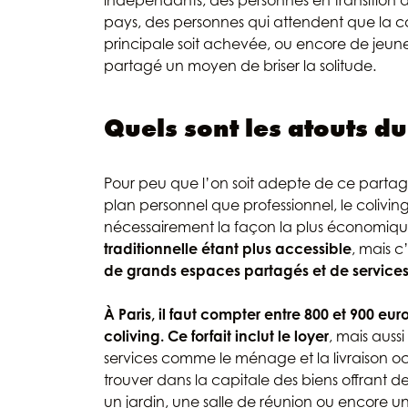
indépendants, des personnes en transition à 
pays, des personnes qui attendent que la co
principale soit achevée, ou encore de jeun
partagé un moyen de briser la solitude.
Quels sont les atouts du
Pour peu que l’on soit adepte de ce partag
plan personnel que professionnel, le colivin
nécessairement la façon la plus économique
traditionnelle étant plus accessible
, mais 
de grands espaces partagés et de services
À Paris, il faut compter entre 800 et 900 e
coliving.
Ce forfait inclut le loyer
, mais aussi
services comme le ménage et la livraison occ
trouver dans la capitale des biens offrant d
un jardin, une salle de réunion ou encore un