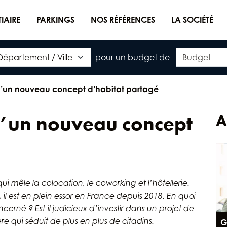
TIAIRE
PARKINGS
NOS RÉFÉRENCES
LA SOCIÉTÉ
pour un budget de
r d’un nouveau concept d’habitat partagé
 d’un nouveau concept
A
ui mêle la colocation, le coworking et l
’
hôtellerie.
il est en plein essor en France depuis 2018. En quoi
cerné ? Est-il judicieux d
’
investir dans un projet de
e qui séduit de plus en plus de citadins.
G