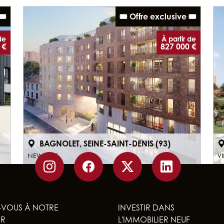
️
🎟️ Offre exclusive 🎟️
de
À partir de
 €
827 000 €
BAGNOLET, SEINE-SAINT-DENIS (93)
NEW AGE
VI
-VOUS À NOTRE
INVESTIR DANS
ER
L'IMMOBILIER NEUF