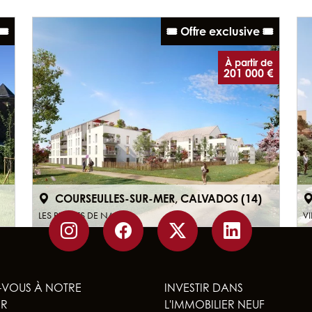
️
🎟️ Offre exclusive 🎟️
À partir de
201 000 €
COURSEULLES-SUR-MER, CALVADOS (14)
LES REFLETS DE NACRE
VI
-VOUS À NOTRE
INVESTIR DANS
ER
L'IMMOBILIER NEUF