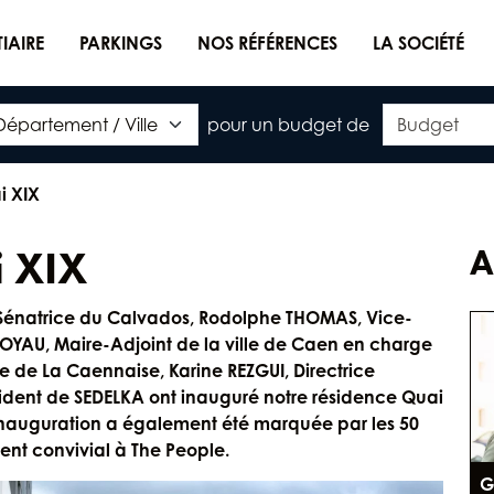
TIAIRE
PARKINGS
NOS RÉFÉRENCES
LA SOCIÉTÉ
pour un budget de
i XIX
i XIX
A
 Sénatrice du Calvados, Rodolphe THOMAS, Vice-
JOYAU, Maire-Adjoint de la ville de Caen en charge
te de La Caennaise, Karine REZGUI, Directrice
ident de SEDELKA ont inauguré notre résidence Quai
e inauguration a également été marquée par les 50
nt convivial à The People.
G